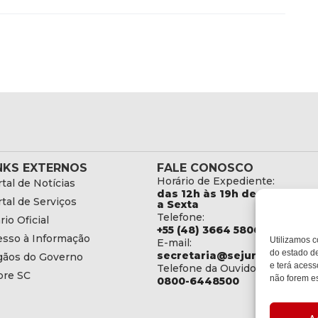
NKS EXTERNOS
FALE CONOSCO
Horário de Expediente:
tal de Notícias
das 12h às 19h de Segunda
tal de Serviços
a Sexta
Telefone:
rio Oficial
+55 (48) 3664 5806
esso à Informação
Utilizamos c
E-mail:
do estado de
secretaria@sejuri.sc.gov.br
gãos do Governo
e terá acess
Telefone da Ouvidoria:
bre SC
não forem es
0800-6448500