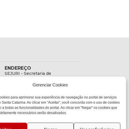
ENDEREÇO
SEJURI - Secretaria de
Estado de Justiça e
Gerenciar Cookies
Reintegração Social
Rua Fúlvio Aducci, 1214 -
ookies para aprimorar sua experiência de navegação no portal de serviços
Loja 06
 Santa Catarina. Ao clicar em “Aceitar”, você concorda com o uso de cookies
Bairro:
o a todas as funcionalidades do portal. Ao clicar em "Negar" os cookies que
Estreito - Florianópolis -
tritamente necessários serão desativados.
SC
CEP:
88075-000