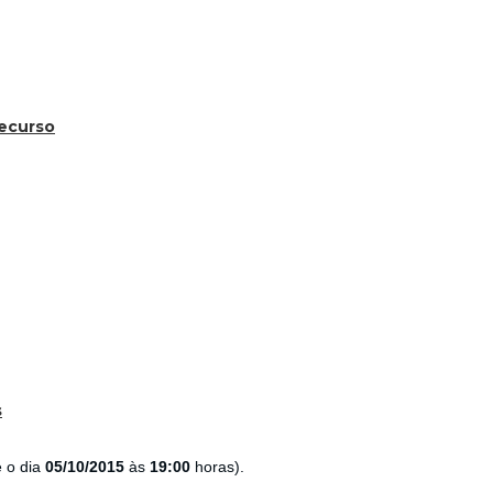
recurso
s
é o dia
05/10/2015
às
19:00
horas).