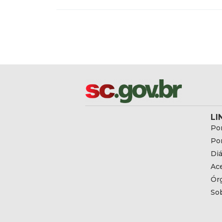
LI
Por
Por
Diá
Ac
Ór
So