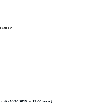
recurso
s
é o dia
05/10/2015
às
19:00
horas).