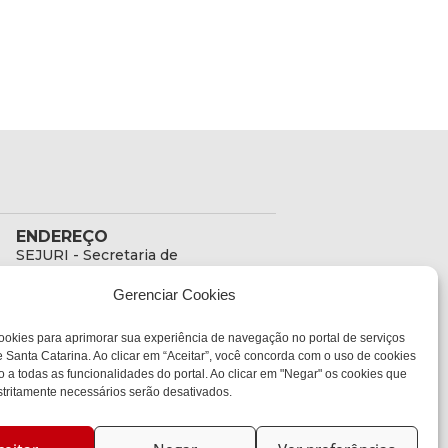
ENDEREÇO
SEJURI - Secretaria de
Estado de Justiça e
Gerenciar Cookies
Reintegração Social
Rua Fúlvio Aducci, 1214 -
ookies para aprimorar sua experiência de navegação no portal de serviços
Loja 06
 Santa Catarina. Ao clicar em “Aceitar”, você concorda com o uso de cookies
Bairro:
o a todas as funcionalidades do portal. Ao clicar em "Negar" os cookies que
Estreito - Florianópolis -
tritamente necessários serão desativados.
SC
CEP:
88075-000