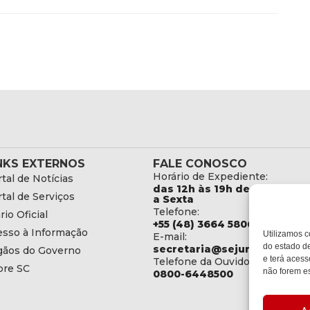
NKS EXTERNOS
FALE CONOSCO
Horário de Expediente:
tal de Notícias
das 12h às 19h de Segunda
tal de Serviços
a Sexta
Telefone:
rio Oficial
+55 (48) 3664 5806
esso à Informação
Utilizamos c
E-mail:
do estado de
secretaria@sejuri.sc.gov.br
gãos do Governo
e terá acess
Telefone da Ouvidoria:
bre SC
não forem es
0800-6448500