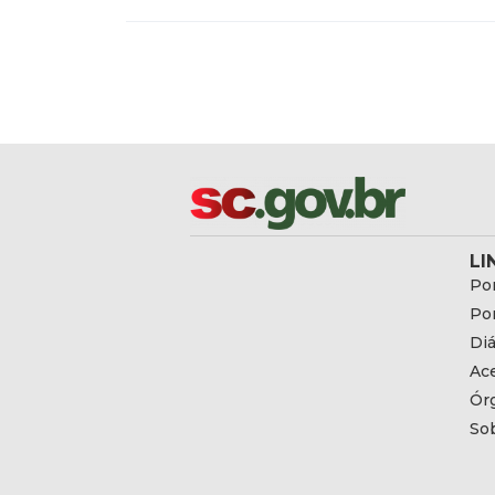
LI
Por
Por
Diá
Ac
Ór
So