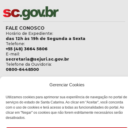
FALE CONOSCO
Horário de Expediente:
das 12h às 19h de Segunda a Sexta
Telefone:
+55 (48) 3664 5806
E-mail:
secretaria@sejuri.sc.gov.br
Telefone da Ouvidoria:
0800-6448500
ENDEREÇO
Gerenciar Cookies
SEJURI - Secretaria de Estado de Justiça e Reintegração
Social
Utilizamos cookies para aprimorar sua experiência de navegação no portal de
Rua Fúlvio Aducci, 1214 - Loja 06
serviços do estado de Santa Catarina. Ao clicar em “Aceitar”, você concorda
Bairro:
com o uso de cookies e terá acesso a todas as funcionalidades do portal. Ao
Estreito - Florianópolis - SC
clicar em "Negar" os cookies que não forem estritamente necessários serão
CEP:
desativados.
88075-000