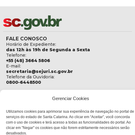
FALE CONOSCO
Horário de Expediente:
das 12h às 19h de Segunda a Sexta
Telefone:
+55 (48) 3664 5806
E-mail:
secretaria@sejuri.sc.gov.br
Telefone da Ouvidoria:
0800-6448500
ENDEREÇO
SEJURI - Secretaria de Estado de Justiça e Reintegração
Gerenciar Cookies
Social
Utilizamos cookies para aprimorar sua experiência de navegação no portal de
Rua Fúlvio Aducci, 1214 - Loja 06
serviços do estado de Santa Catarina. Ao clicar em “Aceitar”, você concorda
Bairro:
com o uso de cookies e terá acesso a todas as funcionalidades do portal. Ao
Estreito - Florianópolis - SC
clicar em "Negar" os cookies que não forem estritamente necessários serão
CEP:
desativados.