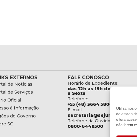
NKS EXTERNOS
FALE CONOSCO
Horário de Expediente:
tal de Notícias
das 12h às 19h de Segunda
tal de Serviços
a Sexta
Telefone:
rio Oficial
+55 (48) 3664 5806
esso à Informação
Utilizamos c
E-mail:
do estado de
secretaria@sejuri.sc.gov.br
gãos do Governo
e terá acess
Telefone da Ouvidoria:
bre SC
não forem es
0800-6448500