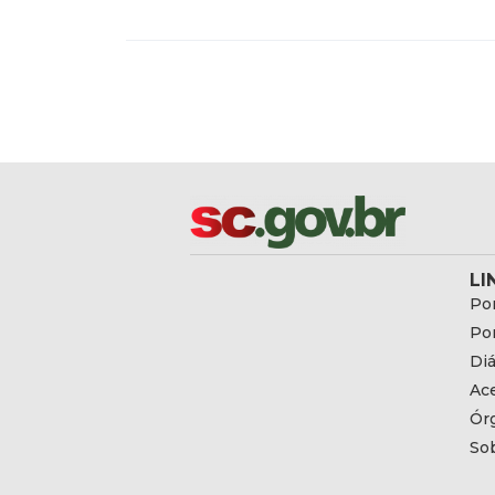
LI
Por
Por
Diá
Ac
Ór
So