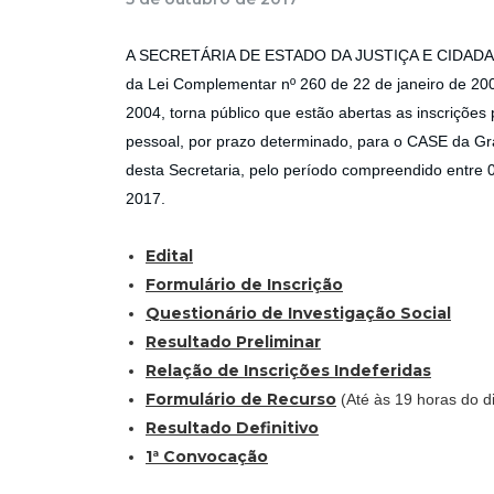
A SECRETÁRIA DE ESTADO DA JUSTIÇA E CIDADANIA, n
da Lei Complementar nº 260 de 22 de janeiro de 20
2004, torna público que estão abertas as inscrições
pessoal, por prazo determinado, para o CASE da Gran
desta Secretaria, pelo período compreendido entre 
2017.
Edital
Formulário de Inscrição
Questionário de Investigação Social
Resultado Preliminar
Relação de Inscrições Indeferidas
Formulário de Recurso
(Até às 19 horas do 
Resultado Definitivo
1ª Convocação