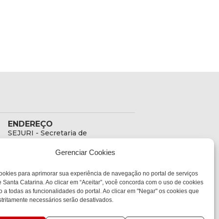
ENDEREÇO
SEJURI - Secretaria de
Estado de Justiça e
Gerenciar Cookies
Reintegração Social
Rua Fúlvio Aducci, 1214 -
ookies para aprimorar sua experiência de navegação no portal de serviços
Loja 06
 Santa Catarina. Ao clicar em “Aceitar”, você concorda com o uso de cookies
Bairro:
o a todas as funcionalidades do portal. Ao clicar em "Negar" os cookies que
Estreito - Florianópolis -
tritamente necessários serão desativados.
SC
CEP: