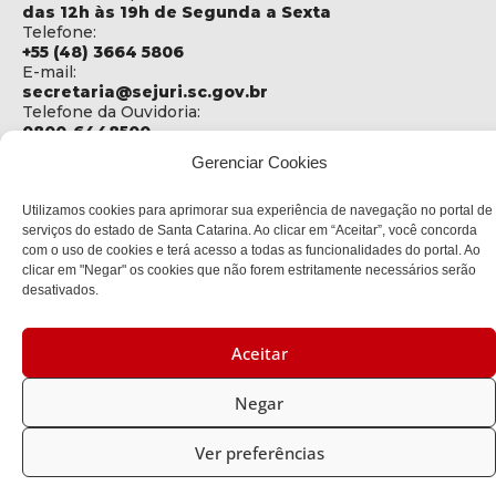
das 12h às 19h de Segunda a Sexta
Telefone:
+55 (48) 3664 5806
E-mail:
secretaria@sejuri.sc.gov.br
Telefone da Ouvidoria:
0800-6448500
Gerenciar Cookies
ENDEREÇO
SEJURI - Secretaria de Estado de Justiça e Reintegração
Utilizamos cookies para aprimorar sua experiência de navegação no portal de
Social
serviços do estado de Santa Catarina. Ao clicar em “Aceitar”, você concorda
Rua Fúlvio Aducci, 1214 - Loja 06
com o uso de cookies e terá acesso a todas as funcionalidades do portal. Ao
Bairro:
clicar em "Negar" os cookies que não forem estritamente necessários serão
Estreito - Florianópolis - SC
desativados.
CEP:
88075-000
Aceitar
Política de privacidade
Negar
Copyright © 2023 Todos os Direitos Reservados SC - Governo de
Ver preferências
Santa Catarina |
Desenvolvedor: CIASC