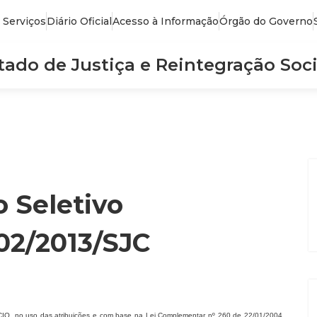
 Serviços
Diário Oficial
Acesso à Informação
Órgão do Governo
stado de Justiça e Reintegração Soci
o Seletivo
02/2013/SJC
o uso das atribuições e com base na Lei Complementar nº 260 de 22/01/2004,