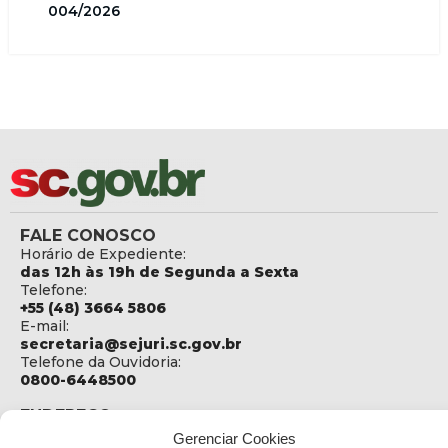
004/2026
FALE CONOSCO
Horário de Expediente:
das 12h às 19h de Segunda a Sexta
Telefone:
+55 (48) 3664 5806
E-mail:
secretaria@sejuri.sc.gov.br
Telefone da Ouvidoria:
0800-6448500
ENDEREÇO
SEJURI - Secretaria de Estado de Justiça e Reintegração
Gerenciar Cookies