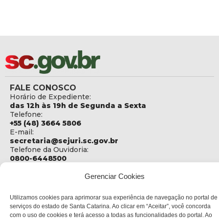
FALE CONOSCO
Horário de Expediente:
das 12h às 19h de Segunda a Sexta
Telefone:
+55 (48) 3664 5806
E-mail:
secretaria@sejuri.sc.gov.br
Telefone da Ouvidoria:
0800-6448500
ENDEREÇO
Gerenciar Cookies
SEJURI - Secretaria de Estado de Justiça e Reintegração
Social
Utilizamos cookies para aprimorar sua experiência de navegação no portal de
serviços do estado de Santa Catarina. Ao clicar em “Aceitar”, você concorda
Rua Fúlvio Aducci, 1214 - Loja 06
com o uso de cookies e terá acesso a todas as funcionalidades do portal. Ao