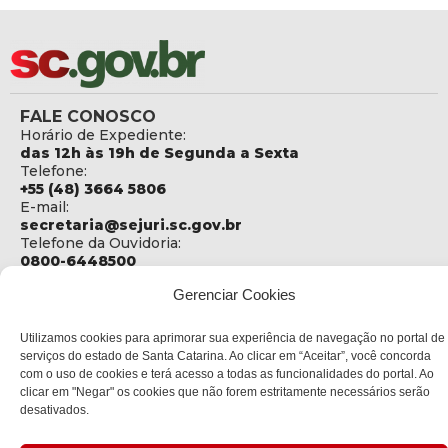
FALE CONOSCO
Horário de Expediente:
das 12h às 19h de Segunda a Sexta
Telefone:
+55 (48) 3664 5806
E-mail:
secretaria@sejuri.sc.gov.br
Telefone da Ouvidoria:
0800-6448500
Gerenciar Cookies
ENDEREÇO
SEJURI - Secretaria de Estado de Justiça e Reintegração
Social
Utilizamos cookies para aprimorar sua experiência de navegação no portal de
serviços do estado de Santa Catarina. Ao clicar em “Aceitar”, você concorda
Rua Fúlvio Aducci, 1214 - Loja 06
com o uso de cookies e terá acesso a todas as funcionalidades do portal. Ao
Bairro:
clicar em "Negar" os cookies que não forem estritamente necessários serão
Estreito - Florianópolis - SC
desativados.
CEP:
88075-000