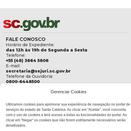
FALE CONOSCO
Horário de Expediente:
das 12h às 19h de Segunda a Sexta
Telefone:
+55 (48) 3664 5806
E-mail:
secretaria@sejuri.sc.gov.br
Telefone da Ouvidoria:
0800-6448500
ENDEREÇO
Gerenciar Cookies
SEJURI - Secretaria de Estado de Justiça e Reintegração
Social
Utilizamos cookies para aprimorar sua experiência de navegação no portal de
serviços do estado de Santa Catarina. Ao clicar em “Aceitar”, você concorda
Rua Fúlvio Aducci, 1214 - Loja 06
com o uso de cookies e terá acesso a todas as funcionalidades do portal. Ao
Bairro:
clicar em "Negar" os cookies que não forem estritamente necessários serão
Estreito - Florianópolis - SC
desativados.
CEP: