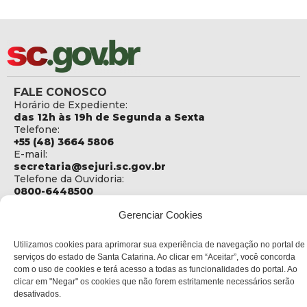
FALE CONOSCO
Horário de Expediente:
das 12h às 19h de Segunda a Sexta
Telefone:
+55 (48) 3664 5806
E-mail:
secretaria@sejuri.sc.gov.br
Telefone da Ouvidoria:
0800-6448500
ENDEREÇO
Gerenciar Cookies
SEJURI - Secretaria de Estado de Justiça e Reintegração
Social
Utilizamos cookies para aprimorar sua experiência de navegação no portal de
serviços do estado de Santa Catarina. Ao clicar em “Aceitar”, você concorda
Rua Fúlvio Aducci, 1214 - Loja 06
com o uso de cookies e terá acesso a todas as funcionalidades do portal. Ao
Bairro:
clicar em "Negar" os cookies que não forem estritamente necessários serão
Estreito - Florianópolis - SC
desativados.
CEP: