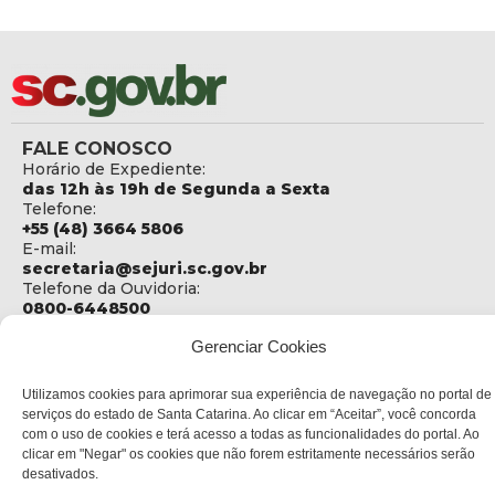
FALE CONOSCO
Horário de Expediente:
das 12h às 19h de Segunda a Sexta
Telefone:
+55 (48) 3664 5806
E-mail:
secretaria@sejuri.sc.gov.br
Telefone da Ouvidoria:
0800-6448500
ENDEREÇO
Gerenciar Cookies
SEJURI - Secretaria de Estado de Justiça e Reintegração
Social
Utilizamos cookies para aprimorar sua experiência de navegação no portal de
serviços do estado de Santa Catarina. Ao clicar em “Aceitar”, você concorda
Rua Fúlvio Aducci, 1214 - Loja 06
com o uso de cookies e terá acesso a todas as funcionalidades do portal. Ao
Bairro:
clicar em "Negar" os cookies que não forem estritamente necessários serão
Estreito - Florianópolis - SC
desativados.
CEP: