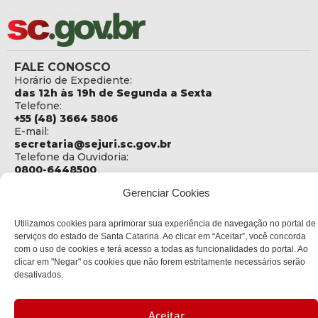
FALE CONOSCO
Horário de Expediente:
das 12h às 19h de Segunda a Sexta
Telefone:
+55 (48) 3664 5806
E-mail:
secretaria@sejuri.sc.gov.br
Telefone da Ouvidoria:
0800-6448500
Gerenciar Cookies
ENDEREÇO
SEJURI - Secretaria de Estado de Justiça e Reintegração
Social
Utilizamos cookies para aprimorar sua experiência de navegação no portal de
serviços do estado de Santa Catarina. Ao clicar em “Aceitar”, você concorda
Rua Fúlvio Aducci, 1214 - Loja 06
com o uso de cookies e terá acesso a todas as funcionalidades do portal. Ao
Bairro:
clicar em "Negar" os cookies que não forem estritamente necessários serão
Estreito - Florianópolis - SC
desativados.
CEP:
88075-000
Aceitar