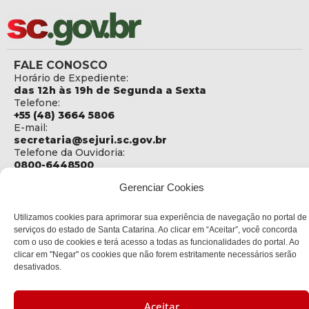
FALE CONOSCO
Horário de Expediente:
das 12h às 19h de Segunda a Sexta
Telefone:
+55 (48) 3664 5806
E-mail:
secretaria@sejuri.sc.gov.br
Telefone da Ouvidoria:
0800-6448500
Gerenciar Cookies
ENDEREÇO
SEJURI - Secretaria de Estado de Justiça e Reintegração
Social
Utilizamos cookies para aprimorar sua experiência de navegação no portal de
serviços do estado de Santa Catarina. Ao clicar em “Aceitar”, você concorda
Rua Fúlvio Aducci, 1214 - Loja 06
com o uso de cookies e terá acesso a todas as funcionalidades do portal. Ao
Bairro:
clicar em "Negar" os cookies que não forem estritamente necessários serão
Estreito - Florianópolis - SC
desativados.
CEP:
88075-000
Aceitar