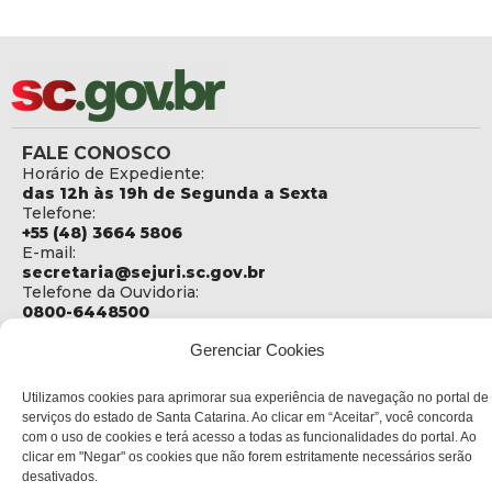
FALE CONOSCO
Horário de Expediente:
das 12h às 19h de Segunda a Sexta
Telefone:
+55 (48) 3664 5806
E-mail:
secretaria@sejuri.sc.gov.br
Telefone da Ouvidoria:
0800-6448500
ENDEREÇO
Gerenciar Cookies
SEJURI - Secretaria de Estado de Justiça e Reintegração
Social
Utilizamos cookies para aprimorar sua experiência de navegação no portal de
serviços do estado de Santa Catarina. Ao clicar em “Aceitar”, você concorda
Rua Fúlvio Aducci, 1214 - Loja 06
com o uso de cookies e terá acesso a todas as funcionalidades do portal. Ao
Bairro:
clicar em "Negar" os cookies que não forem estritamente necessários serão
Estreito - Florianópolis - SC
desativados.
CEP: