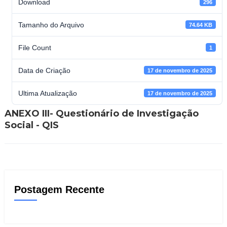
Download
296
Tamanho do Arquivo
74.64 KB
File Count
1
Data de Criação
17 de novembro de 2025
Ultima Atualização
17 de novembro de 2025
ANEXO III- Questionário de Investigação
Social - QIS
Postagem Recente