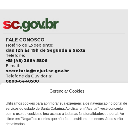
FALE CONOSCO
Horário de Expediente:
das 12h às 19h de Segunda a Sexta
Telefone:
+55 (48) 3664 5806
E-mail:
secretaria@sejuri.sc.gov.br
Telefone da Ouvidoria:
0800-6448500
ENDEREÇO
Gerenciar Cookies
SEJURI - Secretaria de Estado de Justiça e Reintegração
Social
Utilizamos cookies para aprimorar sua experiência de navegação no portal de
serviços do estado de Santa Catarina. Ao clicar em “Aceitar”, você concorda
Rua Fúlvio Aducci, 1214 - Loja 06
com o uso de cookies e terá acesso a todas as funcionalidades do portal. Ao
Bairro:
clicar em "Negar" os cookies que não forem estritamente necessários serão
Estreito - Florianópolis - SC
desativados.
CEP: