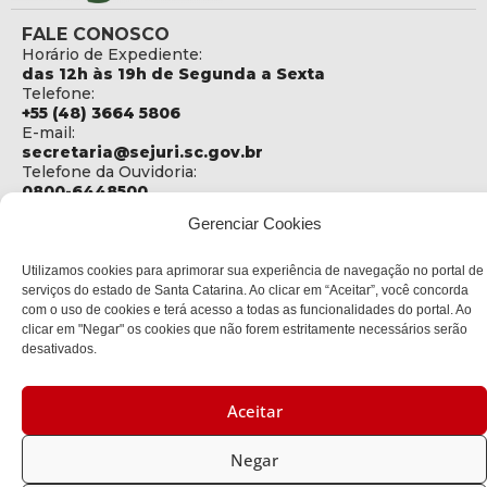
FALE CONOSCO
Horário de Expediente:
das 12h às 19h de Segunda a Sexta
Telefone:
+55 (48) 3664 5806
E-mail:
secretaria@sejuri.sc.gov.br
Telefone da Ouvidoria:
0800-6448500
Gerenciar Cookies
ENDEREÇO
SEJURI - Secretaria de Estado de Justiça e Reintegração
Social
Utilizamos cookies para aprimorar sua experiência de navegação no portal de
serviços do estado de Santa Catarina. Ao clicar em “Aceitar”, você concorda
Rua Fúlvio Aducci, 1214 - Loja 06
com o uso de cookies e terá acesso a todas as funcionalidades do portal. Ao
Bairro:
clicar em "Negar" os cookies que não forem estritamente necessários serão
Estreito - Florianópolis - SC
desativados.
CEP:
88075-000
Aceitar
Política de privacidade
Negar