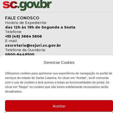
FALE CONOSCO
Horário de Expediente:
das 12h às 19h de Segunda a Sexta
Telefone:
+55 (48) 3664 5806
E-mail:
secretaria@sejuri.sc.gov.br
Telefone da Ouvidoria:
0800-6448500
Gerenciar Cookies
ENDEREÇO
SEJURI - Secretaria de Estado de Justiça e Reintegração
Social
Utilizamos cookies para aprimorar sua experiência de navegação no portal de
serviços do estado de Santa Catarina. Ao clicar em “Aceitar”, você concorda
Rua Fúlvio Aducci, 1214 - Loja 06
com o uso de cookies e terá acesso a todas as funcionalidades do portal. Ao
Bairro:
clicar em "Negar" os cookies que não forem estritamente necessários serão
Estreito - Florianópolis - SC
desativados.
CEP:
88075-000
Aceitar
Política de privacidade