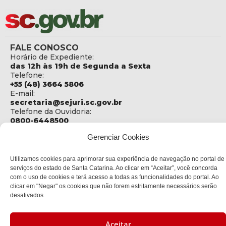
FALE CONOSCO
Horário de Expediente:
das 12h às 19h de Segunda a Sexta
Telefone:
+55 (48) 3664 5806
E-mail:
secretaria@sejuri.sc.gov.br
Telefone da Ouvidoria:
0800-6448500
Gerenciar Cookies
ENDEREÇO
SEJURI - Secretaria de Estado de Justiça e Reintegração
Social
Utilizamos cookies para aprimorar sua experiência de navegação no portal de
serviços do estado de Santa Catarina. Ao clicar em “Aceitar”, você concorda
Rua Fúlvio Aducci, 1214 - Loja 06
com o uso de cookies e terá acesso a todas as funcionalidades do portal. Ao
Bairro:
clicar em "Negar" os cookies que não forem estritamente necessários serão
Estreito - Florianópolis - SC
desativados.
CEP:
88075-000
Aceitar