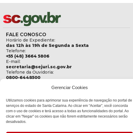
FALE CONOSCO
Horário de Expediente:
das 12h às 19h de Segunda a Sexta
Telefone:
+55 (48) 3664 5806
E-mail:
secretaria@sejuri.sc.gov.br
Telefone da Ouvidoria:
0800-6448500
Gerenciar Cookies
ENDEREÇO
SEJURI - Secretaria de Estado de Justiça e Reintegração
Social
Utilizamos cookies para aprimorar sua experiência de navegação no portal de
serviços do estado de Santa Catarina. Ao clicar em “Aceitar”, você concorda
Rua Fúlvio Aducci, 1214 - Loja 06
com o uso de cookies e terá acesso a todas as funcionalidades do portal. Ao
Bairro:
clicar em "Negar" os cookies que não forem estritamente necessários serão
Estreito - Florianópolis - SC
desativados.
CEP:
88075-000