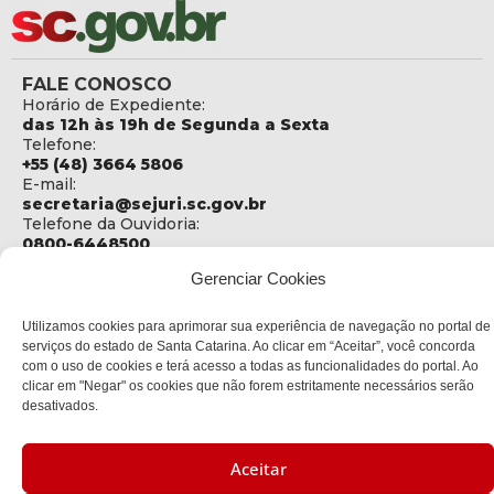
FALE CONOSCO
Horário de Expediente:
das 12h às 19h de Segunda a Sexta
Telefone:
+55 (48) 3664 5806
E-mail:
secretaria@sejuri.sc.gov.br
Telefone da Ouvidoria:
0800-6448500
Gerenciar Cookies
ENDEREÇO
SEJURI - Secretaria de Estado de Justiça e Reintegração
Social
Utilizamos cookies para aprimorar sua experiência de navegação no portal de
serviços do estado de Santa Catarina. Ao clicar em “Aceitar”, você concorda
Rua Fúlvio Aducci, 1214 - Loja 06
com o uso de cookies e terá acesso a todas as funcionalidades do portal. Ao
Bairro:
clicar em "Negar" os cookies que não forem estritamente necessários serão
Estreito - Florianópolis - SC
desativados.
CEP:
88075-000
Aceitar
Política de privacidade