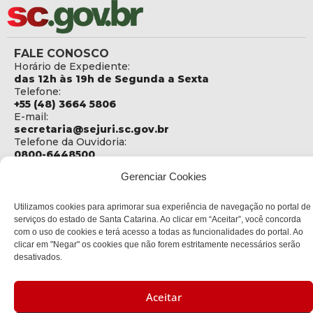
FALE CONOSCO
Horário de Expediente:
das 12h às 19h de Segunda a Sexta
Telefone:
+55 (48) 3664 5806
E-mail:
secretaria@sejuri.sc.gov.br
Telefone da Ouvidoria:
0800-6448500
Gerenciar Cookies
ENDEREÇO
SEJURI - Secretaria de Estado de Justiça e Reintegração
Social
Utilizamos cookies para aprimorar sua experiência de navegação no portal de
serviços do estado de Santa Catarina. Ao clicar em “Aceitar”, você concorda
Rua Fúlvio Aducci, 1214 - Loja 06
com o uso de cookies e terá acesso a todas as funcionalidades do portal. Ao
Bairro:
clicar em "Negar" os cookies que não forem estritamente necessários serão
Estreito - Florianópolis - SC
desativados.
CEP:
88075-000
Aceitar
Política de privacidade