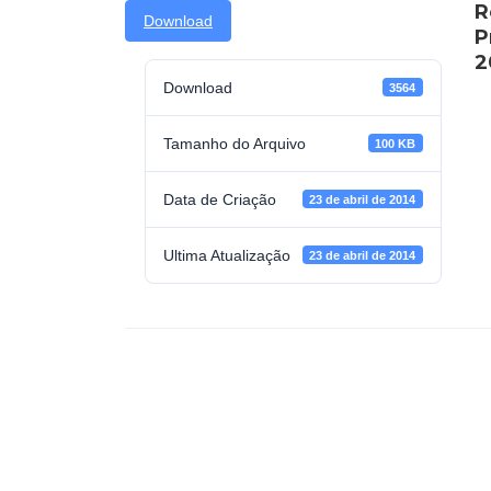
R
Download
P
2
Download
3564
Tamanho do Arquivo
100 KB
Data de Criação
23 de abril de 2014
Ultima Atualização
23 de abril de 2014