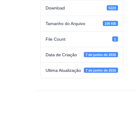
Download
5223
Tamanho do Arquivo
100 KB
File Count
1
Data de Criação
7 de junho de 2016
Ultima Atualização
7 de junho de 2016