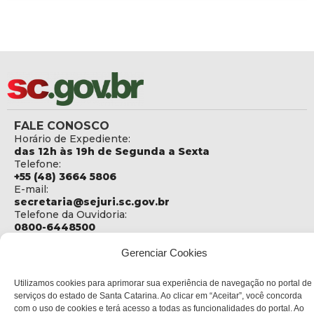
FALE CONOSCO
Horário de Expediente:
das 12h às 19h de Segunda a Sexta
Telefone:
+55 (48) 3664 5806
E-mail:
secretaria@sejuri.sc.gov.br
Telefone da Ouvidoria:
0800-6448500
ENDEREÇO
Gerenciar Cookies
SEJURI - Secretaria de Estado de Justiça e Reintegração
Social
Utilizamos cookies para aprimorar sua experiência de navegação no portal de
serviços do estado de Santa Catarina. Ao clicar em “Aceitar”, você concorda
Rua Fúlvio Aducci, 1214 - Loja 06
com o uso de cookies e terá acesso a todas as funcionalidades do portal. Ao