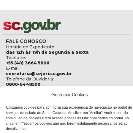
FALE CONOSCO
Horário de Expediente:
das 12h às 19h de Segunda a Sexta
Telefone:
+55 (48) 3664 5806
E-mail:
secretaria@sejuri.sc.gov.br
Telefone da Ouvidoria:
0800-6448500
ENDEREÇO
Gerenciar Cookies
SEJURI - Secretaria de Estado de Justiça e Reintegração
Social
Utilizamos cookies para aprimorar sua experiência de navegação no portal de
serviços do estado de Santa Catarina. Ao clicar em “Aceitar”, você concorda
Rua Fúlvio Aducci, 1214 - Loja 06
com o uso de cookies e terá acesso a todas as funcionalidades do portal. Ao
Bairro:
clicar em "Negar" os cookies que não forem estritamente necessários serão
Estreito - Florianópolis - SC
desativados.
CEP: