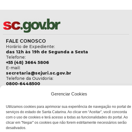
FALE CONOSCO
Horário de Expediente:
das 12h às 19h de Segunda a Sexta
Telefone:
+55 (48) 3664 5806
E-mail:
secretaria@sejuri.sc.gov.br
Telefone da Ouvidoria:
0800-6448500
ENDEREÇO
Gerenciar Cookies
SEJURI - Secretaria de Estado de Justiça e Reintegração
Social
Utilizamos cookies para aprimorar sua experiência de navegação no portal de
serviços do estado de Santa Catarina. Ao clicar em “Aceitar”, você concorda
Rua Fúlvio Aducci, 1214 - Loja 06
com o uso de cookies e terá acesso a todas as funcionalidades do portal. Ao
Bairro:
clicar em "Negar" os cookies que não forem estritamente necessários serão
Estreito - Florianópolis - SC
desativados.
CEP: