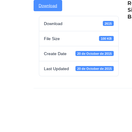
R
Download
S
B
Download
2615
File Size
100 KB
Create Date
20 de October de 2015
Last Updated
20 de October de 2015