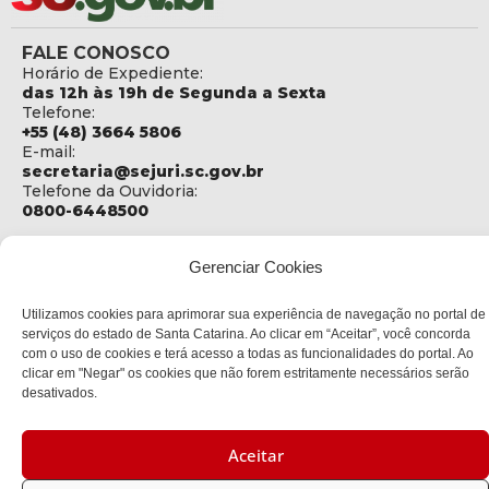
FALE CONOSCO
Horário de Expediente:
das 12h às 19h de Segunda a Sexta
Telefone:
+55 (48) 3664 5806
E-mail:
secretaria@sejuri.sc.gov.br
Telefone da Ouvidoria:
0800-6448500
ENDEREÇO
Gerenciar Cookies
SEJURI - Secretaria de Estado de Justiça e Reintegração
Social
Utilizamos cookies para aprimorar sua experiência de navegação no portal de
Rua Fúlvio Aducci, 1214 - Loja 06
serviços do estado de Santa Catarina. Ao clicar em “Aceitar”, você concorda
Bairro:
com o uso de cookies e terá acesso a todas as funcionalidades do portal. Ao
Estreito - Florianópolis - SC
clicar em "Negar" os cookies que não forem estritamente necessários serão
CEP:
desativados.
88075-000
Política de privacidade
Aceitar