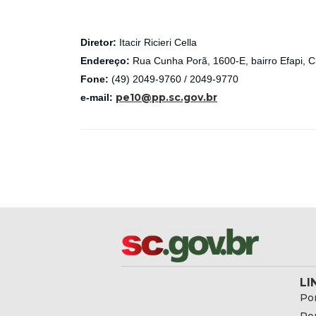
Diretor:
Itacir Ricieri Cella
Endereço:
Rua Cunha Porã, 1600-E, bairro Efapi, 
Fone:
(49) 2049-9760 / 2049-9770
pe10@pp.sc.gov.br
e-mail:
LI
Por