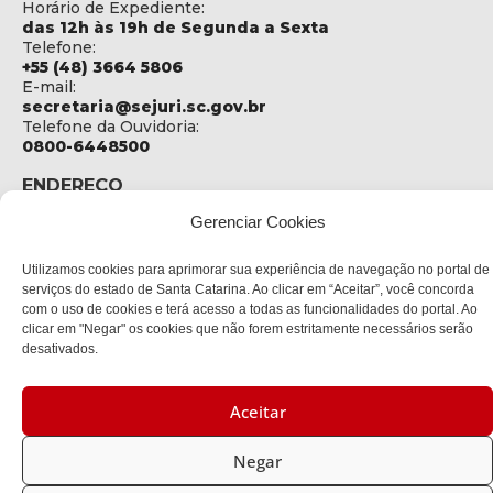
Horário de Expediente:
das 12h às 19h de Segunda a Sexta
Telefone:
+55 (48) 3664 5806
E-mail:
secretaria@sejuri.sc.gov.br
Telefone da Ouvidoria:
0800-6448500
ENDEREÇO
SEJURI - Secretaria de Estado de Justiça e Reintegração
Gerenciar Cookies
Social
Rua Fúlvio Aducci, 1214 - Loja 06
Utilizamos cookies para aprimorar sua experiência de navegação no portal de
Bairro:
serviços do estado de Santa Catarina. Ao clicar em “Aceitar”, você concorda
Estreito - Florianópolis - SC
com o uso de cookies e terá acesso a todas as funcionalidades do portal. Ao
CEP:
clicar em "Negar" os cookies que não forem estritamente necessários serão
88075-000
desativados.
Política de privacidade
Aceitar
Copyright © 2023 Todos os Direitos Reservados SC - Governo de
Negar
Santa Catarina |
Desenvolvedor: CIASC