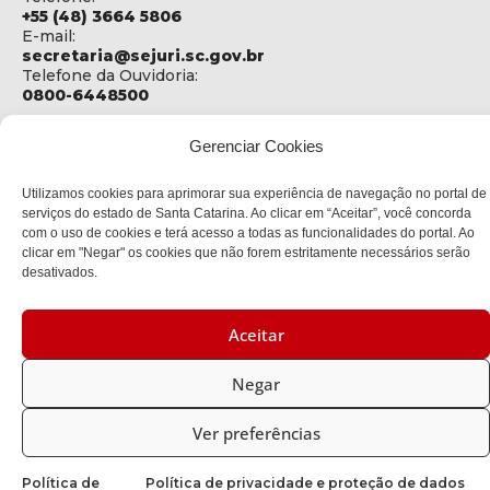
+55 (48) 3664 5806
E-mail:
secretaria@sejuri.sc.gov.br
Telefone da Ouvidoria:
0800-6448500
ENDEREÇO
Gerenciar Cookies
SEJURI - Secretaria de Estado de Justiça e Reintegração
Social
Utilizamos cookies para aprimorar sua experiência de navegação no portal de
Rua Fúlvio Aducci, 1214 - Loja 06
serviços do estado de Santa Catarina. Ao clicar em “Aceitar”, você concorda
Bairro:
com o uso de cookies e terá acesso a todas as funcionalidades do portal. Ao
Estreito - Florianópolis - SC
clicar em "Negar" os cookies que não forem estritamente necessários serão
CEP:
desativados.
88075-000
Aceitar
Política de privacidade
Negar
Copyright © 2023 Todos os Direitos Reservados SC - Governo de
Santa Catarina |
Desenvolvedor: CIASC
Ver preferências
Política de
Política de privacidade e proteção de dados