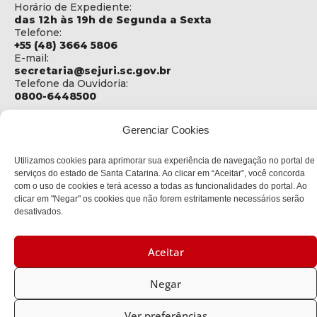
Horário de Expediente:
das 12h às 19h de Segunda a Sexta
Telefone:
+55 (48) 3664 5806
E-mail:
secretaria@sejuri.sc.gov.br
Telefone da Ouvidoria:
0800-6448500
ENDEREÇO
Gerenciar Cookies
SEJURI - Secretaria de Estado de Justiça e Reintegração
Social
Utilizamos cookies para aprimorar sua experiência de navegação no portal de
Rua Fúlvio Aducci, 1214 - Loja 06
serviços do estado de Santa Catarina. Ao clicar em “Aceitar”, você concorda
Bairro:
com o uso de cookies e terá acesso a todas as funcionalidades do portal. Ao
Estreito - Florianópolis - SC
clicar em "Negar" os cookies que não forem estritamente necessários serão
CEP:
desativados.
88075-000
Aceitar
Política de privacidade
Negar
Copyright © 2023 Todos os Direitos Reservados SC - Governo de
Santa Catarina |
Desenvolvedor: CIASC
Ver preferências