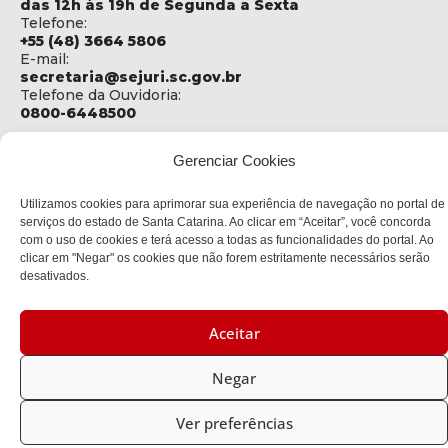
das 12h às 19h de Segunda a Sexta
Telefone:
+55 (48) 3664 5806
E-mail:
secretaria@sejuri.sc.gov.br
Telefone da Ouvidoria:
0800-6448500
ENDEREÇO
Gerenciar Cookies
SEJURI - Secretaria de Estado de Justiça e Reintegração
Social
Utilizamos cookies para aprimorar sua experiência de navegação no portal de
Rua Fúlvio Aducci, 1214 - Loja 06
serviços do estado de Santa Catarina. Ao clicar em “Aceitar”, você concorda
Bairro:
com o uso de cookies e terá acesso a todas as funcionalidades do portal. Ao
Estreito - Florianópolis - SC
clicar em "Negar" os cookies que não forem estritamente necessários serão
CEP:
desativados.
88075-000
Aceitar
Política de privacidade
Negar
Copyright © 2023 Todos os Direitos Reservados SC - Governo de
Santa Catarina |
Desenvolvedor: CIASC
Ver preferências