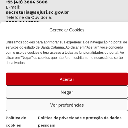
+55 (48) 3664 5806
E-mail:
secretaria@sejuri.sc.gov.br
Telefone da Ouvidoria:
0800-6448500
Gerenciar Cookies
ENDEREÇO
SEJURI - Secretaria de Estado de Justiça e Reintegração
Utilizamos cookies para aprimorar sua experiência de navegação no portal de
Social
serviços do estado de Santa Catarina. Ao clicar em “Aceitar”, você concorda
com o uso de cookies e terá acesso a todas as funcionalidades do portal. Ao
Rua Fúlvio Aducci, 1214 - Loja 06
clicar em "Negar" os cookies que não forem estritamente necessários serão
Bairro:
desativados.
Estreito - Florianópolis - SC
CEP:
88075-000
Aceitar
Política de privacidade
Negar
Copyright © 2023 Todos os Direitos Reservados SC - Governo de
Ver preferências
Santa Catarina |
Desenvolvedor: CIASC
Política de
Política de privacidade e proteção de dados
cookies
pessoais