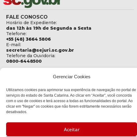
FALE CONOSCO
Horário de Expediente:
das 12h às 19h de Segunda a Sexta
Telefone:
+55 (48) 3664 5806
E-mail:
secretaria@sejuri.sc.gov.br
Telefone da Ouvidoria:
0800-6448500
ENDEREÇO
Gerenciar Cookies
SEJURI - Secretaria de Estado de Justiça e Reintegração
Social
Utilizamos cookies para aprimorar sua experiência de navegação no portal de
Rua Fúlvio Aducci, 1214 - Loja 06
serviços do estado de Santa Catarina. Ao clicar em “Aceitar”, você concorda
Bairro:
com o uso de cookies e terá acesso a todas as funcionalidades do portal. Ao
Estreito - Florianópolis - SC
clicar em "Negar" os cookies que não forem estritamente necessários serão
CEP:
desativados.
88075-000
Política de privacidade
Aceitar