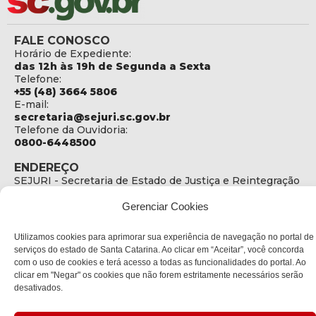
FALE CONOSCO
Horário de Expediente:
das 12h às 19h de Segunda a Sexta
Telefone:
+55 (48) 3664 5806
E-mail:
secretaria@sejuri.sc.gov.br
Telefone da Ouvidoria:
0800-6448500
ENDEREÇO
SEJURI - Secretaria de Estado de Justiça e Reintegração
Social
Gerenciar Cookies
Rua Fúlvio Aducci, 1214 - Loja 06
Bairro:
Utilizamos cookies para aprimorar sua experiência de navegação no portal de
Estreito - Florianópolis - SC
serviços do estado de Santa Catarina. Ao clicar em “Aceitar”, você concorda
CEP:
com o uso de cookies e terá acesso a todas as funcionalidades do portal. Ao
88075-000
clicar em "Negar" os cookies que não forem estritamente necessários serão
desativados.
Política de privacidade