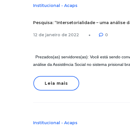
Institucional - Acaps
Pesquisa: “Intersetorialidade – uma análise da
12 de janeiro de 2022
0
Prezados(as) servidores(as): Você está sendo convid
análise da Assistência Social no sistema prisional b
Leia mais
Institucional - Acaps