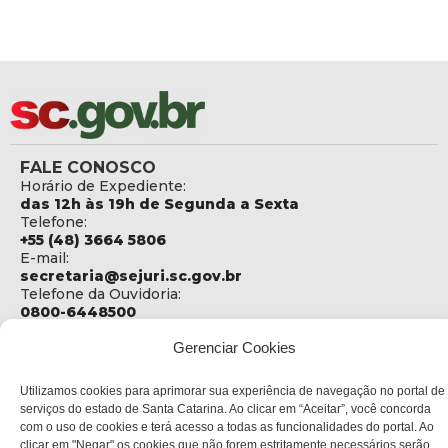
FALE CONOSCO
Horário de Expediente:
das 12h às 19h de Segunda a Sexta
Telefone:
+55 (48) 3664 5806
E-mail:
secretaria@sejuri.sc.gov.br
Telefone da Ouvidoria:
0800-6448500
ENDEREÇO
Gerenciar Cookies
SEJURI - Secretaria de Estado de Justiça e Reintegração
Social
Utilizamos cookies para aprimorar sua experiência de navegação no portal de
serviços do estado de Santa Catarina. Ao clicar em “Aceitar”, você concorda
Rua Fúlvio Aducci, 1214 - Loja 06
com o uso de cookies e terá acesso a todas as funcionalidades do portal. Ao
Bairro:
clicar em "Negar" os cookies que não forem estritamente necessários serão